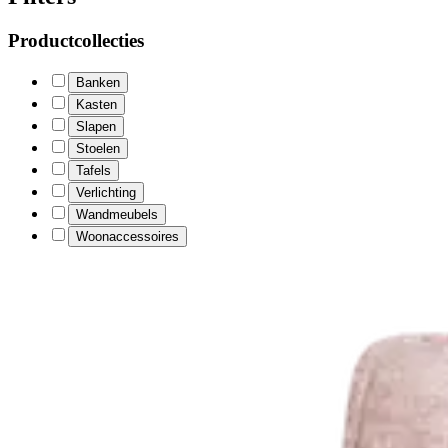
Productcollecties
Banken
Kasten
Slapen
Stoelen
Tafels
Verlichting
Wandmeubels
Woonaccessoires