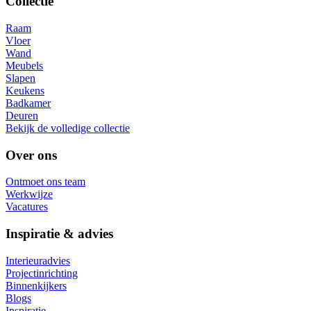
Collectie
Raam
Vloer
Wand
Meubels
Slapen
Keukens
Badkamer
Deuren
Bekijk de volledige collectie
Over ons
Ontmoet ons team
Werkwijze
Vacatures
Inspiratie & advies
Interieuradvies
Projectinrichting
Binnenkijkers
Blogs
Inspiratie