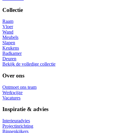
Collectie
Raam
Vloer
Wand
Meubels
Slapen
Keukens
Badkamer
Deuren
Bekijk de volledige collectie
Over ons
Ontmoet ons team
Werkwijze
Vacatures
Inspiratie & advies
Interieuradvies
Projectinrichting
Binnenkijkers