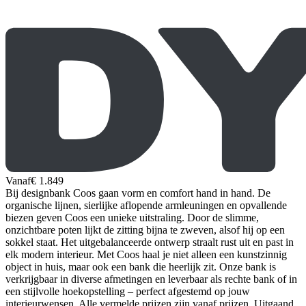
Vanaf
€ 1.849
Bij designbank Coos gaan vorm en comfort hand in hand. De
organische lijnen, sierlijke aflopende armleuningen en opvallende
biezen geven Coos een unieke uitstraling. Door de slimme,
onzichtbare poten lijkt de zitting bijna te zweven, alsof hij op een
sokkel staat. Het uitgebalanceerde ontwerp straalt rust uit en past in
elk modern interieur. Met Coos haal je niet alleen een kunstzinnig
object in huis, maar ook een bank die heerlijk zit. Onze bank is
verkrijgbaar in diverse afmetingen en leverbaar als rechte bank of in
een stijlvolle hoekopstelling – perfect afgestemd op jouw
interieurwensen. Alle vermelde prijzen zijn vanaf prijzen. Uitgaand