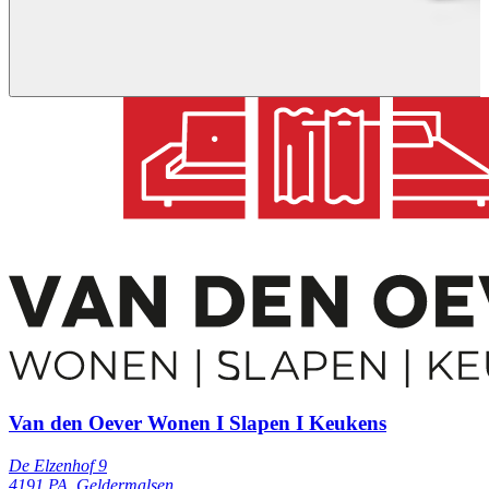
Van den Oever Wonen I Slapen I Keukens
De Elzenhof 9
4191 PA, Geldermalsen