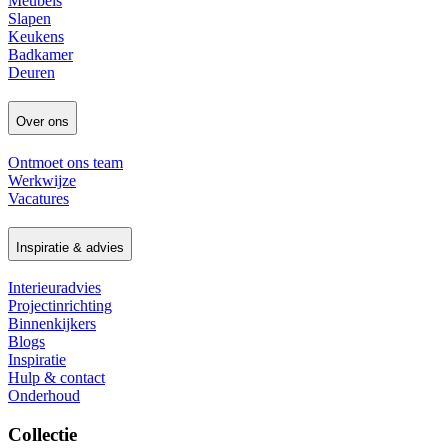
Meubels
Slapen
Keukens
Badkamer
Deuren
Over ons
Ontmoet ons team
Werkwijze
Vacatures
Inspiratie & advies
Interieuradvies
Projectinrichting
Binnenkijkers
Blogs
Inspiratie
Hulp & contact
Onderhoud
Collectie