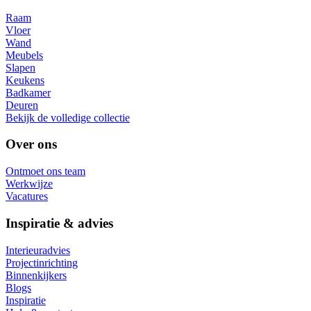
Raam
Vloer
Wand
Meubels
Slapen
Keukens
Badkamer
Deuren
Bekijk de volledige collectie
Over ons
Ontmoet ons team
Werkwijze
Vacatures
Inspiratie & advies
Interieuradvies
Projectinrichting
Binnenkijkers
Blogs
Inspiratie