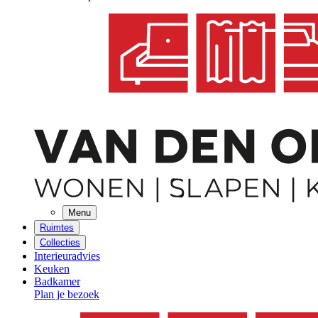
Menu
Ruimtes
Collecties
Interieuradvies
Keuken
Badkamer
Plan je bezoek