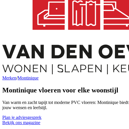
Merken
/
Montinique
Montinique vloeren
voor elke woonstijl
Van warm en zacht tapijt tot moderne PVC vloeren: Montinique biedt een
jouw wensen en leefstijl.
Plan je adviesgesprek
Bekijk ons magazine