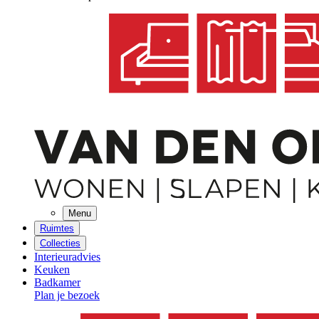
Menu
Ruimtes
Collecties
Interieuradvies
Keuken
Badkamer
Plan je bezoek