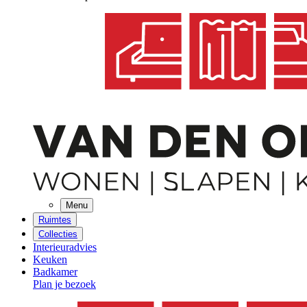
Menu
Ruimtes
Collecties
Interieuradvies
Keuken
Badkamer
Plan je bezoek