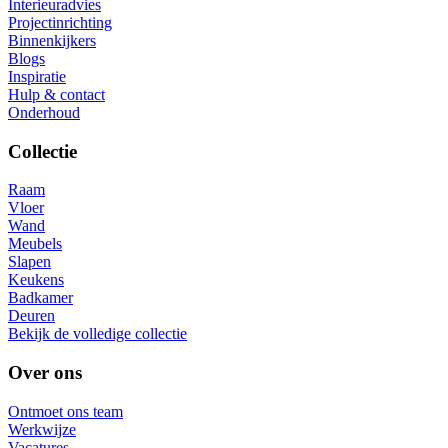
Interieuradvies
Projectinrichting
Binnenkijkers
Blogs
Inspiratie
Hulp & contact
Onderhoud
Collectie
Raam
Vloer
Wand
Meubels
Slapen
Keukens
Badkamer
Deuren
Bekijk de volledige collectie
Over ons
Ontmoet ons team
Werkwijze
Vacatures