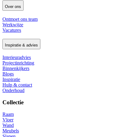
Over ons
Ontmoet ons team
Werkwijze
Vacatures
Inspiratie & advies
Interieuradvies
Projectinrichting
Binnenkijkers
Blogs
Inspiratie
Hulp & contact
Onderhoud
Collectie
Raam
Vloer
Wand
Meubels
Slapen