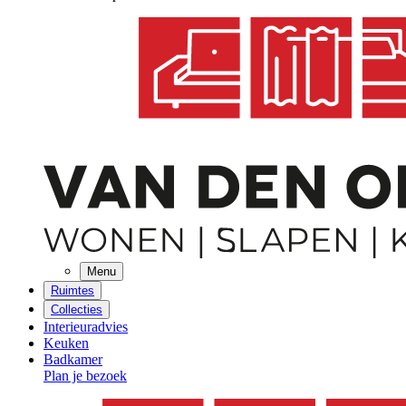
Menu
Ruimtes
Collecties
Interieuradvies
Keuken
Badkamer
Plan je bezoek