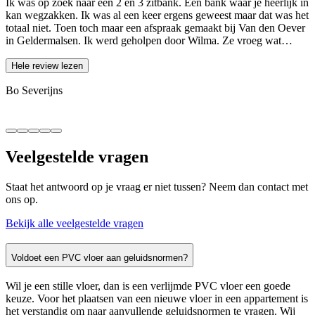
Ik was op zoek naar een 2 en 3 zitbank. Een bank waar je heerlijk in
W
kan wegzakken. Ik was al een keer ergens geweest maar dat was het
p
totaal niet. Toen toch maar een afspraak gemaakt bij Van den Oever
W
in Geldermalsen. Ik werd geholpen door Wilma. Ze vroeg wat…
e
Hele review lezen
Bo Severijns
H
Veelgestelde
vragen
Staat het antwoord op je vraag er niet tussen? Neem dan contact met
ons op.
Bekijk alle veelgestelde vragen
Voldoet een PVC vloer aan geluidsnormen?
Wil je een stille vloer, dan is een verlijmde PVC vloer een goede
keuze. Voor het plaatsen van een nieuwe vloer in een appartement is
het verstandig om naar aanvullende geluidsnormen te vragen. Wij