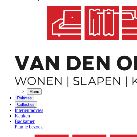
Menu
Ruimtes
Collecties
Interieuradvies
Keuken
Badkamer
Plan je bezoek