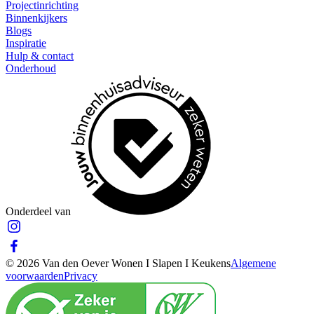
Projectinrichting
Binnenkijkers
Blogs
Inspiratie
Hulp & contact
Onderhoud
Onderdeel van
© 2026 Van den Oever Wonen I Slapen I Keukens
Algemene
voorwaarden
Privacy