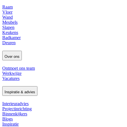
Raam
Vloer
Wand
Meubels
Slapen
Keukens
Badkamer
Deuren
Over ons
Ontmoet ons team
Werkwijze
Vacatures
Inspiratie & advies
Interieuradvies
Projectinrichting
Binnenkijkers
Blogs
Inspiratie