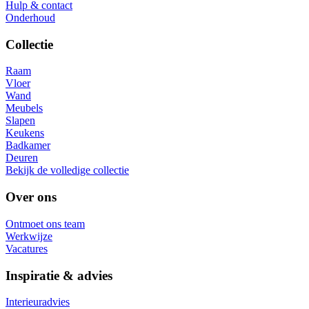
Hulp & contact
Onderhoud
Collectie
Raam
Vloer
Wand
Meubels
Slapen
Keukens
Badkamer
Deuren
Bekijk de volledige collectie
Over ons
Ontmoet ons team
Werkwijze
Vacatures
Inspiratie & advies
Interieuradvies