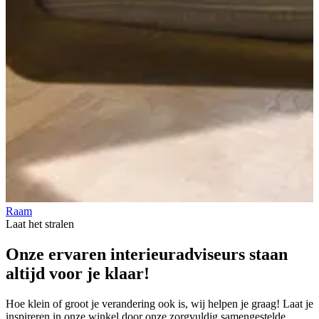
Raam
V
Laat het stralen
Onze
ervaren interieuradviseurs
staan
altijd
voor je klaar!
Hoe klein of groot je verandering ook is, wij helpen je graag! Laat je
inspireren in onze winkel door onze zorgvuldig samengestelde