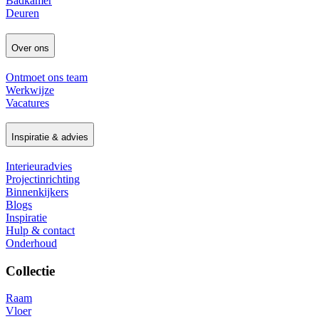
Badkamer
Deuren
Over ons
Ontmoet ons team
Werkwijze
Vacatures
Inspiratie & advies
Interieuradvies
Projectinrichting
Binnenkijkers
Blogs
Inspiratie
Hulp & contact
Onderhoud
Collectie
Raam
Vloer