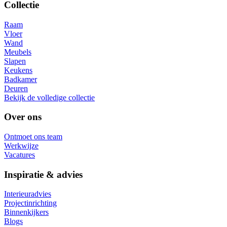
Collectie
Raam
Vloer
Wand
Meubels
Slapen
Keukens
Badkamer
Deuren
Bekijk de volledige collectie
Over ons
Ontmoet ons team
Werkwijze
Vacatures
Inspiratie & advies
Interieuradvies
Projectinrichting
Binnenkijkers
Blogs