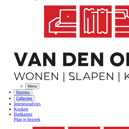
Menu
Ruimtes
Collecties
Interieuradvies
Keuken
Badkamer
Plan je bezoek