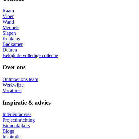
Raam
Vloer
Wand
Meubels
Slapen
Keukens
Badkamer
Deuren
Bekijk de volledige collectie
Over ons
Ontmoet ons team
Werkwijze
Vacatures
Inspiratie & advies
Interieuradvies
Projectinrichting
Binnenkijkers
Blogs
Inspiratie