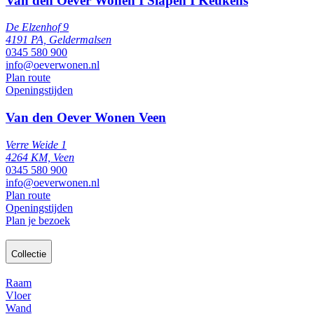
Van den Oever Wonen I Slapen I Keukens
De Elzenhof 9
4191 PA, Geldermalsen
0345 580 900
info@oeverwonen.nl
Plan route
Openingstijden
Van den Oever Wonen Veen
Verre Weide 1
4264 KM, Veen
0345 580 900
info@oeverwonen.nl
Plan route
Openingstijden
Plan je bezoek
Collectie
Raam
Vloer
Wand