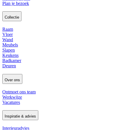
Plan je bezoek
Collectie
Raam
Vloer
Wand
Meubels
Slapen
Keukens
Badkamer
Deuren
Over ons
Ontmoet ons team
Werkwijze
Vacatures
Inspiratie & advies
Interieuradvies