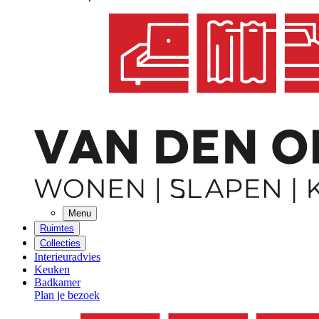
Menu
Ruimtes
Collecties
Interieuradvies
Keuken
Badkamer
Plan je bezoek