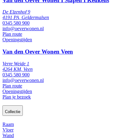
Van den Oever Wonen I Slapen I Keukens
De Elzenhof 9
4191 PA, Geldermalsen
0345 580 900
info@oeverwonen.nl
Plan route
Openingstijden
Van den Oever Wonen Veen
Verre Weide 1
4264 KM, Veen
0345 580 900
info@oeverwonen.nl
Plan route
Openingstijden
Plan je bezoek
Collectie
Raam
Vloer
Wand