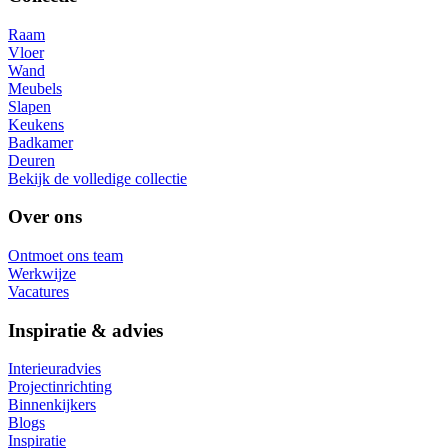
Raam
Vloer
Wand
Meubels
Slapen
Keukens
Badkamer
Deuren
Bekijk de volledige collectie
Over ons
Ontmoet ons team
Werkwijze
Vacatures
Inspiratie & advies
Interieuradvies
Projectinrichting
Binnenkijkers
Blogs
Inspiratie