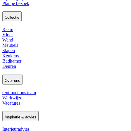
Plan je bezoek
Collectie
Raam
Vloer
Wand
Meubels
Slapen
Keukens
Badkamer
Deuren
Over ons
Ontmoet ons team
Werkwijze
Vacatures
Inspiratie & advies
Interieuradvies