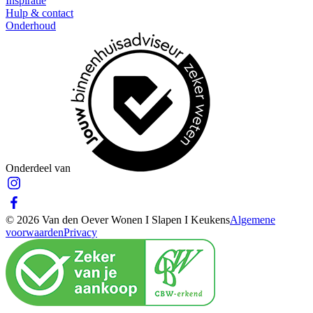
Inspiratie
Hulp & contact
Onderhoud
Onderdeel van
© 2026 Van den Oever Wonen I Slapen I Keukens
Algemene
voorwaarden
Privacy