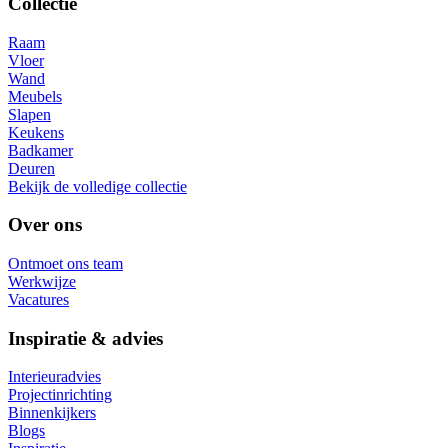
Collectie
Raam
Vloer
Wand
Meubels
Slapen
Keukens
Badkamer
Deuren
Bekijk de volledige collectie
Over ons
Ontmoet ons team
Werkwijze
Vacatures
Inspiratie & advies
Interieuradvies
Projectinrichting
Binnenkijkers
Blogs