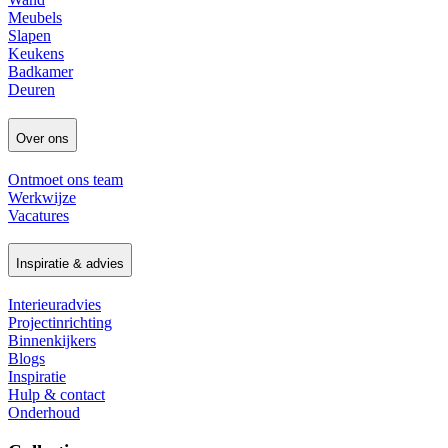
Meubels
Slapen
Keukens
Badkamer
Deuren
Over ons
Ontmoet ons team
Werkwijze
Vacatures
Inspiratie & advies
Interieuradvies
Projectinrichting
Binnenkijkers
Blogs
Inspiratie
Hulp & contact
Onderhoud