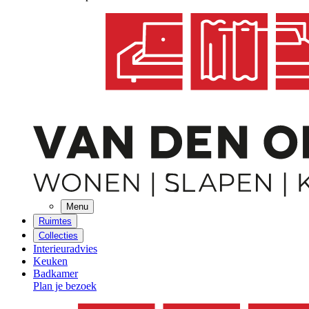
Menu
Ruimtes
Collecties
Interieuradvies
Keuken
Badkamer
Plan je bezoek