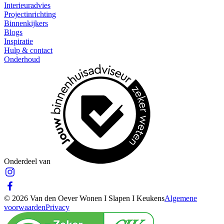
Interieuradvies
Projectinrichting
Binnenkijkers
Blogs
Inspiratie
Hulp & contact
Onderhoud
Onderdeel van
© 2026 Van den Oever Wonen I Slapen I Keukens
Algemene
voorwaarden
Privacy