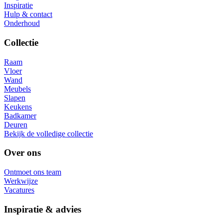
Inspiratie
Hulp & contact
Onderhoud
Collectie
Raam
Vloer
Wand
Meubels
Slapen
Keukens
Badkamer
Deuren
Bekijk de volledige collectie
Over ons
Ontmoet ons team
Werkwijze
Vacatures
Inspiratie & advies