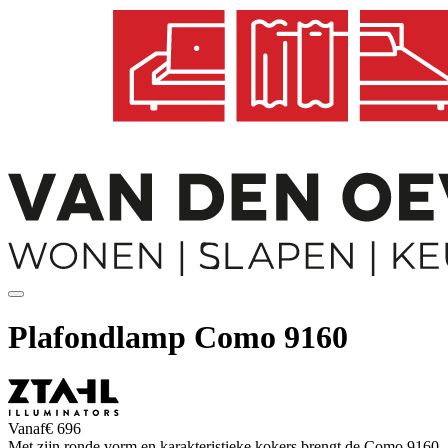
Plafondlamp Como 9160
Vanaf
€ 696
Met zijn ronde vorm en karakteristieke kokers brengt de Como 9160