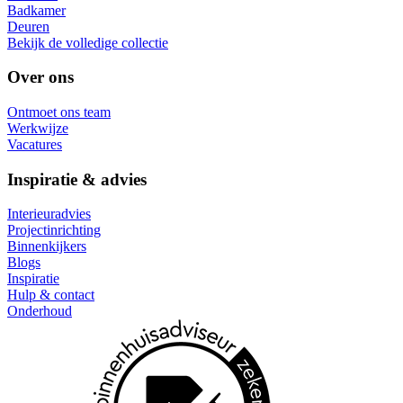
Badkamer
Deuren
Bekijk de volledige collectie
Over ons
Ontmoet ons team
Werkwijze
Vacatures
Inspiratie & advies
Interieuradvies
Projectinrichting
Binnenkijkers
Blogs
Inspiratie
Hulp & contact
Onderhoud