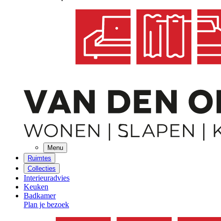
Menu
Ruimtes
Collecties
Interieuradvies
Keuken
Badkamer
Plan je bezoek