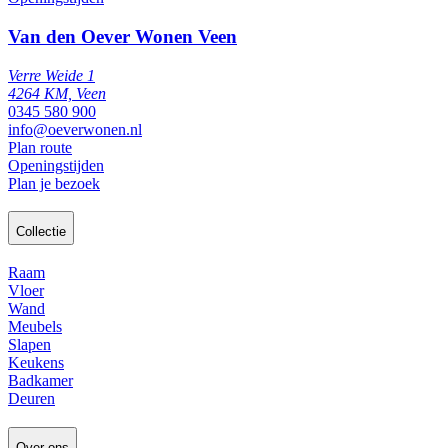
Van den Oever Wonen Veen
Verre Weide 1
4264 KM, Veen
0345 580 900
info@oeverwonen.nl
Plan route
Openingstijden
Plan je bezoek
Collectie
Raam
Vloer
Wand
Meubels
Slapen
Keukens
Badkamer
Deuren
Over ons