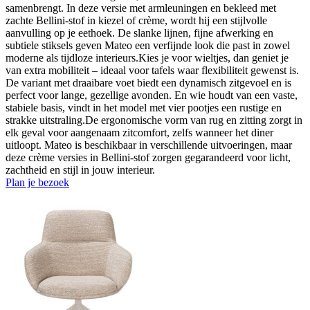
samenbrengt. In deze versie met armleuningen en bekleed met
zachte Bellini-stof in kiezel of crème, wordt hij een stijlvolle
aanvulling op je eethoek. De slanke lijnen, fijne afwerking en
subtiele stiksels geven Mateo een verfijnde look die past in zowel
moderne als tijdloze interieurs.Kies je voor wieltjes, dan geniet je
van extra mobiliteit – ideaal voor tafels waar flexibiliteit gewenst is.
De variant met draaibare voet biedt een dynamisch zitgevoel en is
perfect voor lange, gezellige avonden. En wie houdt van een vaste,
stabiele basis, vindt in het model met vier pootjes een rustige en
strakke uitstraling.De ergonomische vorm van rug en zitting zorgt in
elk geval voor aangenaam zitcomfort, zelfs wanneer het diner
uitloopt. Mateo is beschikbaar in verschillende uitvoeringen, maar
deze crème versies in Bellini-stof zorgen gegarandeerd voor licht,
zachtheid en stijl in jouw interieur.
Plan je bezoek