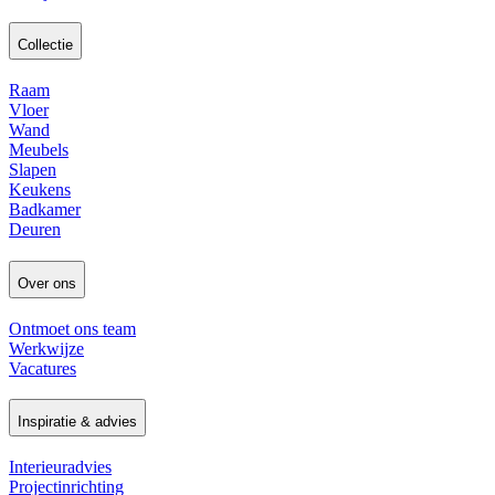
Collectie
Raam
Vloer
Wand
Meubels
Slapen
Keukens
Badkamer
Deuren
Over ons
Ontmoet ons team
Werkwijze
Vacatures
Inspiratie & advies
Interieuradvies
Projectinrichting