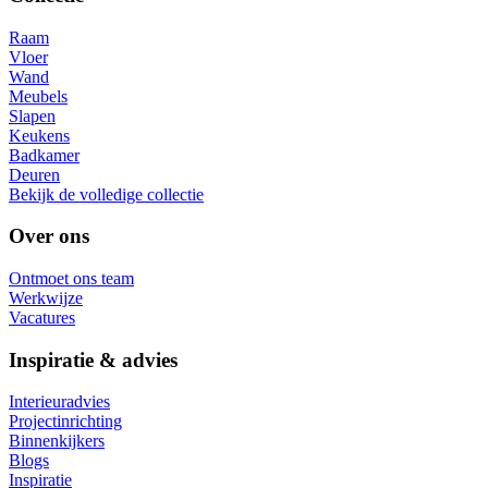
Raam
Vloer
Wand
Meubels
Slapen
Keukens
Badkamer
Deuren
Bekijk de volledige collectie
Over ons
Ontmoet ons team
Werkwijze
Vacatures
Inspiratie & advies
Interieuradvies
Projectinrichting
Binnenkijkers
Blogs
Inspiratie