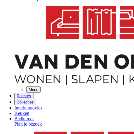
Menu
Ruimtes
Collecties
Interieuradvies
Keuken
Badkamer
Plan je bezoek