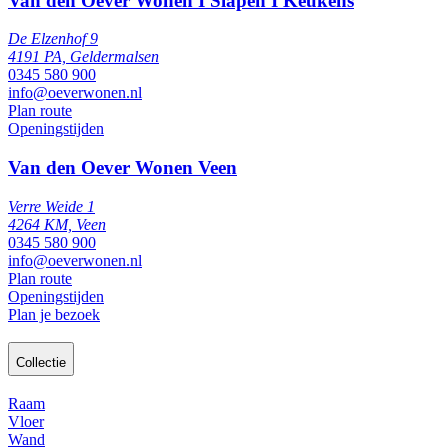
Van den Oever Wonen I Slapen I Keukens
De Elzenhof 9
4191 PA, Geldermalsen
0345 580 900
info@oeverwonen.nl
Plan route
Openingstijden
Van den Oever Wonen Veen
Verre Weide 1
4264 KM, Veen
0345 580 900
info@oeverwonen.nl
Plan route
Openingstijden
Plan je bezoek
Collectie
Raam
Vloer
Wand