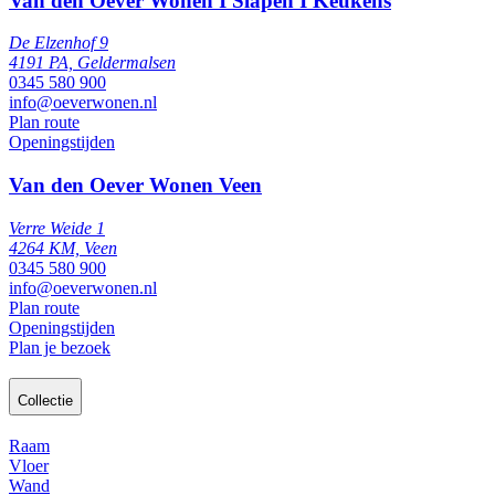
Van den Oever Wonen I Slapen I Keukens
De Elzenhof 9
4191 PA, Geldermalsen
0345 580 900
info@oeverwonen.nl
Plan route
Openingstijden
Van den Oever Wonen Veen
Verre Weide 1
4264 KM, Veen
0345 580 900
info@oeverwonen.nl
Plan route
Openingstijden
Plan je bezoek
Collectie
Raam
Vloer
Wand