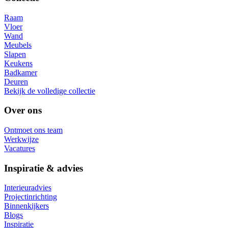
Raam
Vloer
Wand
Meubels
Slapen
Keukens
Badkamer
Deuren
Bekijk de volledige collectie
Over ons
Ontmoet ons team
Werkwijze
Vacatures
Inspiratie & advies
Interieuradvies
Projectinrichting
Binnenkijkers
Blogs
Inspiratie