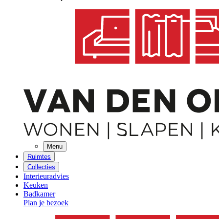
Menu
Ruimtes
Collecties
Interieuradvies
Keuken
Badkamer
Plan je bezoek