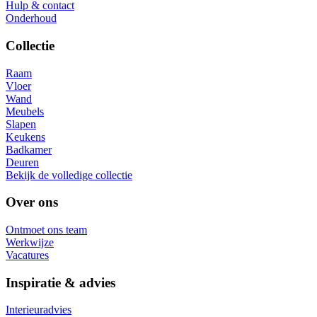
Hulp & contact
Onderhoud
Collectie
Raam
Vloer
Wand
Meubels
Slapen
Keukens
Badkamer
Deuren
Bekijk de volledige collectie
Over ons
Ontmoet ons team
Werkwijze
Vacatures
Inspiratie & advies
Interieuradvies