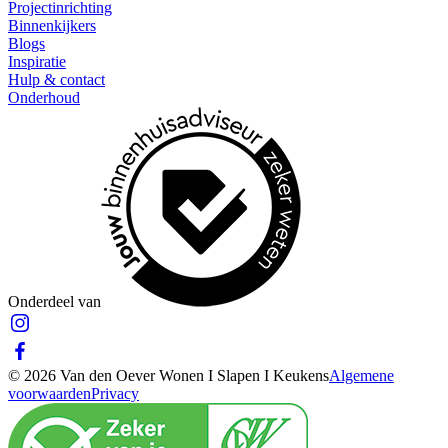
Projectinrichting
Binnenkijkers
Blogs
Inspiratie
Hulp & contact
Onderhoud
Onderdeel van
© 2026 Van den Oever Wonen I Slapen I Keukens
Algemene
voorwaarden
Privacy