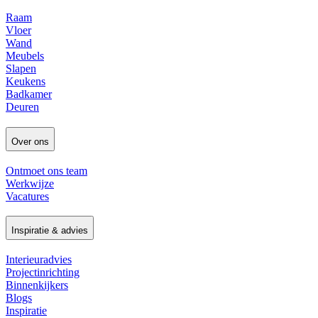
Raam
Vloer
Wand
Meubels
Slapen
Keukens
Badkamer
Deuren
Over ons
Ontmoet ons team
Werkwijze
Vacatures
Inspiratie & advies
Interieuradvies
Projectinrichting
Binnenkijkers
Blogs
Inspiratie