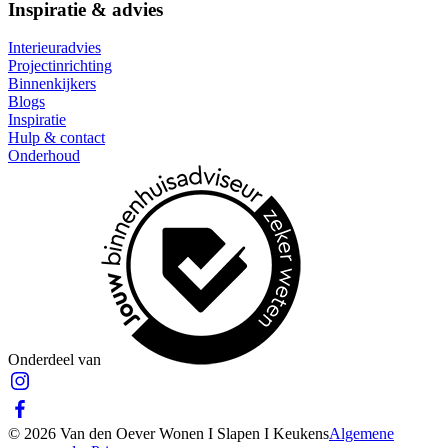
Inspiratie & advies
Interieuradvies
Projectinrichting
Binnenkijkers
Blogs
Inspiratie
Hulp & contact
Onderhoud
Onderdeel van
© 2026 Van den Oever Wonen I Slapen I Keukens
Algemene