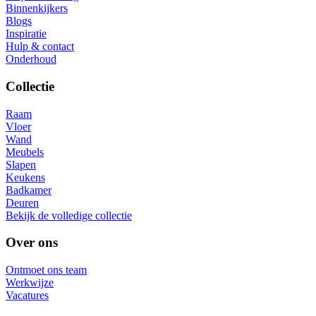
Binnenkijkers
Blogs
Inspiratie
Hulp & contact
Onderhoud
Collectie
Raam
Vloer
Wand
Meubels
Slapen
Keukens
Badkamer
Deuren
Bekijk de volledige collectie
Over ons
Ontmoet ons team
Werkwijze
Vacatures