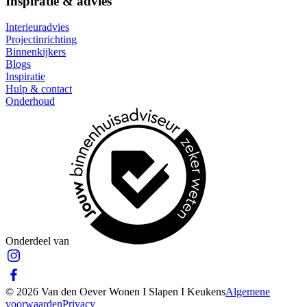
Inspiratie & advies
Interieuradvies
Projectinrichting
Binnenkijkers
Blogs
Inspiratie
Hulp & contact
Onderhoud
Onderdeel van
© 2026 Van den Oever Wonen I Slapen I Keukens
Algemene
voorwaarden
Privacy