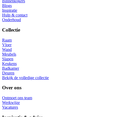
Binnenkijkers
Blogs
Inspiratie
Hulp & contact
Onderhoud
Collectie
Raam
Vloer
Wand
Meubels
Slapen
Keukens
Badkamer
Deuren
Bekijk de volledige collectie
Over ons
Ontmoet ons team
Werkwijze
Vacatures