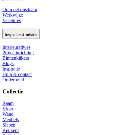
Ontmoet ons team
Werkwijze
Vacatures
Inspiratie & advies
Interieuradvies
Projectinrichting
Binnenkijkers
Blogs
Inspiratie
Hulp & contact
Onderhoud
Collectie
Raam
Vloer
Wand
Meubels
Slapen
Keukens