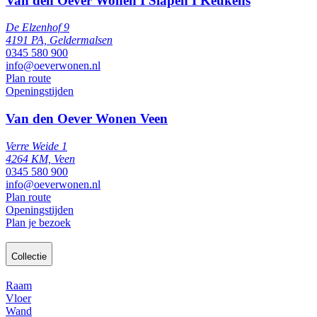
Van den Oever Wonen I Slapen I Keukens
De Elzenhof 9
4191 PA, Geldermalsen
0345 580 900
info@oeverwonen.nl
Plan route
Openingstijden
Van den Oever Wonen Veen
Verre Weide 1
4264 KM, Veen
0345 580 900
info@oeverwonen.nl
Plan route
Openingstijden
Plan je bezoek
Collectie
Raam
Vloer
Wand