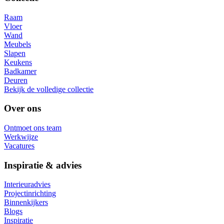
Raam
Vloer
Wand
Meubels
Slapen
Keukens
Badkamer
Deuren
Bekijk de volledige collectie
Over ons
Ontmoet ons team
Werkwijze
Vacatures
Inspiratie & advies
Interieuradvies
Projectinrichting
Binnenkijkers
Blogs
Inspiratie