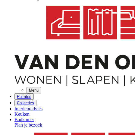
Menu
Ruimtes
Collecties
Interieuradvies
Keuken
Badkamer
Plan je bezoek