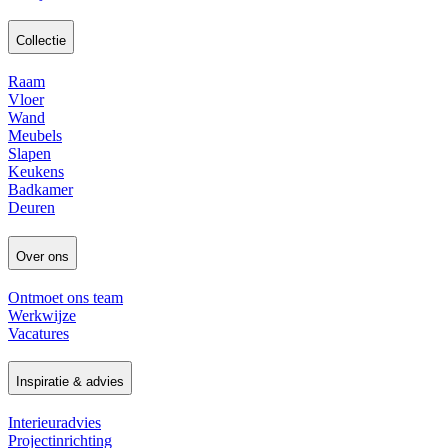
Collectie
Raam
Vloer
Wand
Meubels
Slapen
Keukens
Badkamer
Deuren
Over ons
Ontmoet ons team
Werkwijze
Vacatures
Inspiratie & advies
Interieuradvies
Projectinrichting