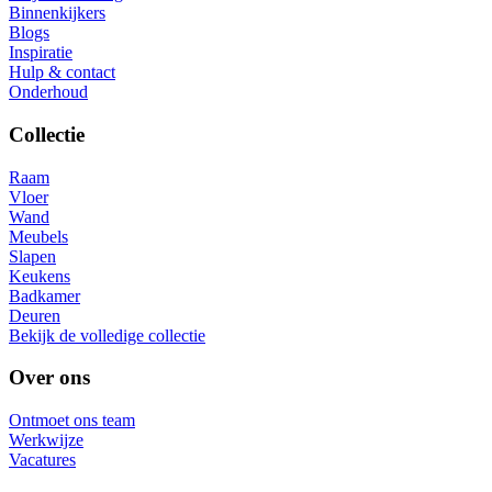
Binnenkijkers
Blogs
Inspiratie
Hulp & contact
Onderhoud
Collectie
Raam
Vloer
Wand
Meubels
Slapen
Keukens
Badkamer
Deuren
Bekijk de volledige collectie
Over ons
Ontmoet ons team
Werkwijze
Vacatures