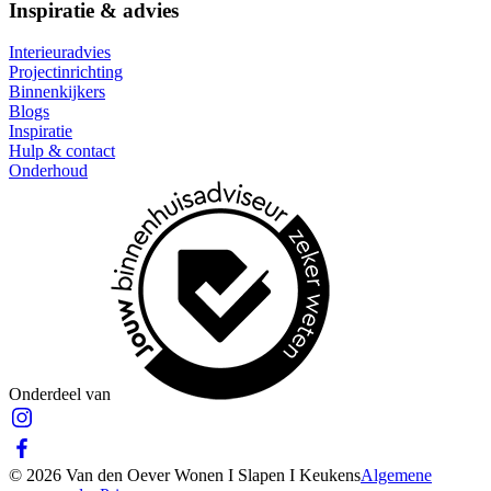
Inspiratie & advies
Interieuradvies
Projectinrichting
Binnenkijkers
Blogs
Inspiratie
Hulp & contact
Onderhoud
Onderdeel van
© 2026 Van den Oever Wonen I Slapen I Keukens
Algemene